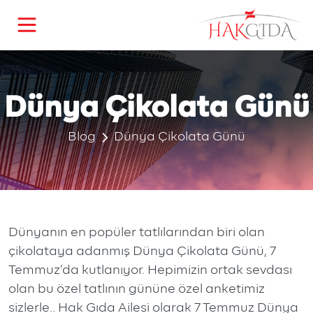
Ana Menü
Ana Menü
Kurumsal
Hizmetlerimiz
Hakkımızda
Depolama
Dünya Çikolata Günü
Galeri
Taşımacılık
Blog
Dünya Çikolata Günü
Distribütörlük
Dünyanın en popüler tatlılarından biri olan
çikolataya adanmış Dünya Çikolata Günü, 7
Temmuz’da kutlanıyor. Hepimizin ortak sevdası
olan bu özel tatlının gününe özel anketimiz
sizlerle.. Hak Gıda Ailesi olarak 7 Temmuz Dünya